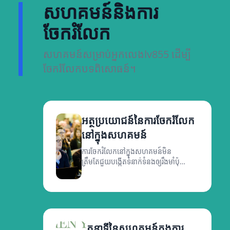
សហគមន៍និងការ
ចែករំលែក
សហគមន៍សម្រាប់អ្នកលេងlv855 ដើម្បី
ចែករំលែកបទពិសោធន៍។
អត្ថប្រយោជន៍នៃការចែករំលែក
នៅក្នុងសហគមន៍
ការចែករំលែកនៅក្នុងសហគមន៍មិន
ត្រឹមតែជួយបង្កើតទំនាក់ទំនងឲ្យរឹងមាំប៉ុណ្ណោះ
ទេ, តែវាក៏ជួយអភិវឌ្ឍន៍សង្គមផងដែរ។
តួនាទីនៃសហគមន៍ក្នុងការ