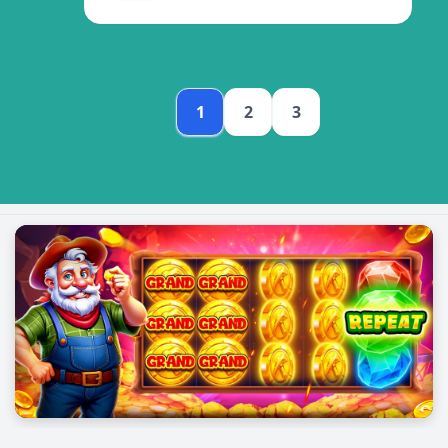
1
2
3